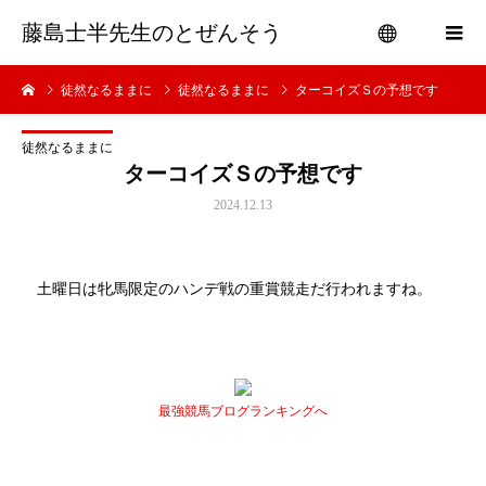
藤島士半先生のとぜんそう
徒然なるままに
徒然なるままに
ターコイズＳの予想です
menu
徒然なるままに
ターコイズＳの予想です
2024.12.13
土曜日は牝馬限定のハンデ戦の重賞競走だ行われますね。
最強競馬ブログランキングへ